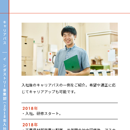
キャリアパス
インダストリー事業部（
入社後のキャリアパスの一例をご紹介。希望や適正に応
じてキャリアアップも可能です。
2
0
1
・入社。研修スタート。
8
年入社）
・工業資材部営業に配属。半年間の社内研修後、アスナ